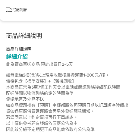
宅配到府
商品詳細說明
商品詳細說明
詳細介紹
此為廠商直送商品 預計出貨日2-5天
如無電梯2樓(含)以上現場收取樓層搬運費1-200元/樓。
價格包含【標準安裝】+【舊機回收】
本商品正常為3至7個工作天會以電話或簡訊聯絡後續配送時間
配送時間以物流聯絡約定的時間為準
偏遠地區及外島不送
如商品標題掛有【預購】字樣都將依照預購日期以訂單順序陸續出
貨如遇原廠供貨延遲將會再另外發送簡訊通知。
若您同意以上約定事項再行下單謝謝。
以上僅供參考若有誤請依原廠公告為主
因能效分級不定期更正商品能效依政府公告為準