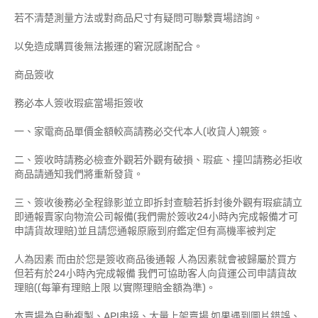
若不清楚測量方法或對商品尺寸有疑問可聯繫賣場諮詢。
以免造成購買後無法搬運的窘況感謝配合。
商品簽收
務必本人簽收瑕疵當場拒簽收
一、家電商品單價金額較高請務必交代本人(收貨人)親簽。
二、簽收時請務必檢查外觀若外觀有破損、瑕疵、撞凹請務必拒收
商品請通知我們將重新發貨。
三、簽收後務必全程錄影並立即拆封查驗若拆封後外觀有瑕疵請立
即通報賣家向物流公司報備(我們需於簽收24小時內完成報備才可
申請貨故理賠)並且請您通報原廠到府鑑定但有高機率被判定
人為因素 而由於您是簽收商品後通報 人為因素就會被歸屬於買方
但若有於24小時內完成報備 我們可協助客人向貨運公司申請貨故
理賠((每筆有理賠上限 以實際理賠金額為準)。
本賣場為自動複製、API串接、大量上架賣場 如果遇到圖片錯誤、