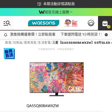
下載app最高回饋$350
本期活動詳情請點我
屈臣氏線上服務
0
激推換購優惠價！立即點我看
激推換購優惠價！立即點我看
下單選閃電送 1小時到貨！領神券
首頁
/
日用品
/
家用百貨
/
生活家電
/
三星【QA55Q80BAWXZW】55吋QLED