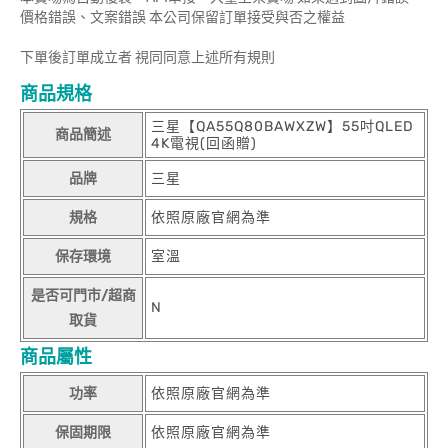
價格錯誤、文案錯誤 本公司保留訂單接受與否之權益
下單後訂單成立者 視同同意上述所有規則
商品規格
三星【QA55Q80BAWXZW】55吋QLED
商品簡述
4K電視(回函贈)
品牌
三星
規格
依照原廠官網為準
保存環境
室溫
是否可門市/超商
N
取貨
商品屬性
功率
依照原廠官網為準
保固期限
依照原廠官網為準