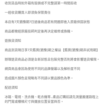
收到貨品時如外箱有毀損或不完整請第一時間拒收
一經收貨購買人即須負保管責任
本店有7天猶豫期7日過後商品若有問題即進入原廠保固狀態
商品都需經原廠技師判定後再決定維修或換機。
退換貨須知
商品到貨隔日享7天鑑賞(猶豫)期之權益【鑑賞(猶豫)期非試用期】
辦理退貨商品必須是全新狀態且包裝完整否則將會影響退貨權限。
網頁商品會因為使用不同的品牌螢幕以及解析度不同
造成圖片顏色呈現略有不同請以實品顏色為準。
配送須知
冰箱、電視、洗衣機、乾衣機等…產品訂購前請先測量搬運路程上
的門寬或樓梯尺寸與擺放位置妥當與否。