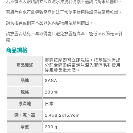
若不慎誤入眼睛請立即以清水沖洗若仍感不適請洽詢眼科醫師。
若瓶內進水可能導致產品無法正常使用使用時請保持環境乾燥。
請勿搖晃或倒置本品以免內容物無法順利擠出。
請放置嬰幼兒不易取得處且避免放置極高溫、極低溫及陽光直射
處。
商品規格
輕輕按壓即可立即洗臉。胺基酸洗淨成
商品簡述
分配合輕柔綿密泡沫深入潔淨毛孔使用
後肌膚柔嫩水潤。
品牌
SANA
規格
200ml
原產地
日本
深、寬、高
5.4x8.2x15.9cm
淨重
200 g