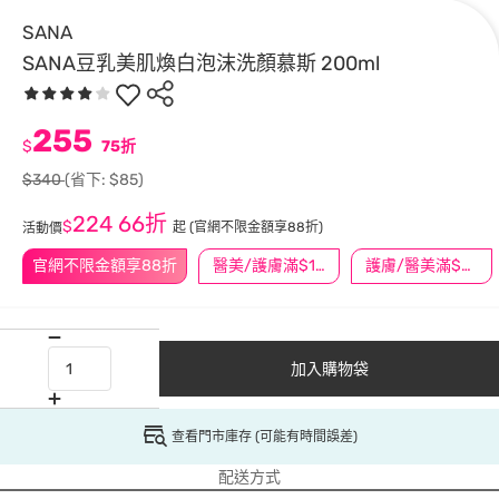
SANA
SANA豆乳美肌煥白泡沫洗顏慕斯 200ml
255
$
75折
$340
(省下: $85)
224
66折
$
起
(官網不限金額享88折)
活動價
官網不限金額享88折
醫美/護膚滿$1200送$200
護膚/醫美滿$600送好禮
加入購物袋
查看門市庫存 (可能有時間誤差)
配送方式