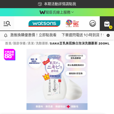
下載app最高回饋$350
本期活動詳情請點我
屈臣氏線上服務
0
激推換購優惠價！立即點我看
激推換購優惠價！立即點我看
下單選閃電送 1小時到貨！領神券
首頁
/
臉部保養
/
清潔
/
洗顏慕斯
/
SANA豆乳美肌煥白泡沫洗顏慕斯 200ML