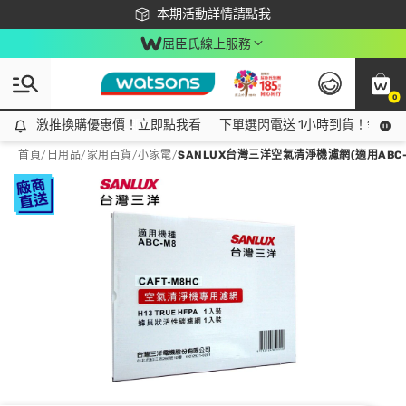
下載app最高回饋$350
本期活動詳情請點我
屈臣氏線上服務
0
激推換購優惠價！立即點我看
激推換購優惠價！立即點我看
下單選閃電送 1小時到貨！領神券
首頁
/
日用品
/
家用百貨
/
小家電
/
SANLUX台灣三洋空氣清淨機濾網(適用ABC-M8