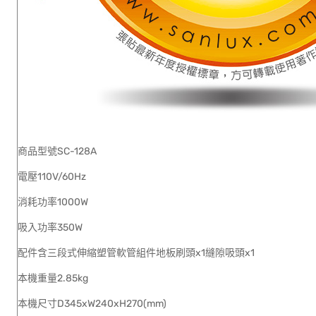
商品型號SC-128A
電壓110V/60Hz
消耗功率1000W
吸入功率350W
配件含三段式伸縮塑管軟管組件地板刷頭x1縫隙吸頭x1
本機重量2.85kg
本機尺寸D345xW240xH270(mm)