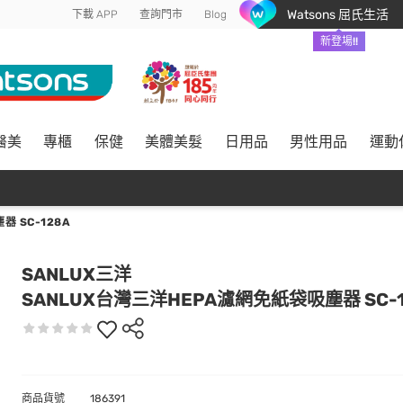
Watsons 屈氏生活
下載 APP
查詢門市
Blog
新登場!!
醫美
專櫃
保健
美體美髮
日用品
男性用品
運動
 SC-128A
SANLUX三洋
SANLUX台灣三洋HEPA濾網免紙袋吸塵器 SC-1
商品貨號
186391