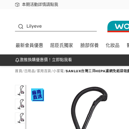
本期活動詳情請點我
下載app最高回饋$350
K beauty
Lilyeve
最新會員優惠
屈臣氏獨家
臉部保養
化妝品
激推換購優惠價！立即點我看
首頁
/
日用品
/
家用百貨
/
小家電
/
SANLUX台灣三洋HEPA濾網免紙袋吸塵器