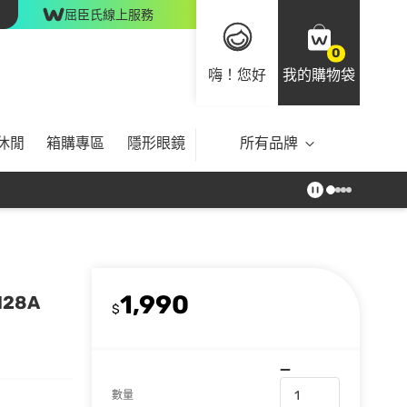
屈臣氏線上服務
0
嗨！您好
我的購物袋
休閒
箱購專區
隱形眼鏡
所有品牌
1,990
28A
$
數量