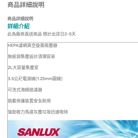
商品詳細說明
商品詳細說明
詳細介紹
此為廠商直送商品 預計出貨日2-5天
HEPA濾網真空旋風吸塵器
無紙袋集塵設計清理容易
2L大容量集塵室
3.5公尺電源線(1.25mm圓線)
可洗式海綿過濾器
過載保護裝置安全耐用
強勁吸力馬達灰塵垃圾迅速吸除