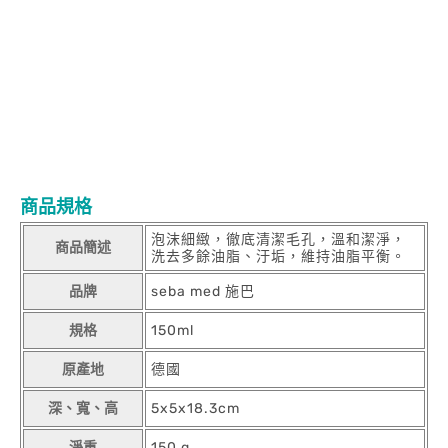
商品規格
泡沫細緻，徹底清潔毛孔，溫和潔淨，
商品簡述
洗去多餘油脂、汙垢，維持油脂平衡。
品牌
seba med 施巴
規格
150ml
原產地
德國
深、寬、高
5x5x18.3cm
淨重
150 g