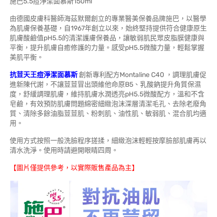
施巴5.5痘淨潔面慕斯150ml
由德國皮膚科醫師海茲默爾創立的專業醫美保養品牌施巴，以醫學
為肌膚保養基礎，自1967年創立以來，始終堅持提供符合健康原生
肌膚酸鹼值pH5.5的清潔護膚保養品，讓敏弱肌民眾皮脂膜健康與
平衡，提升肌膚自癒修護的力量。感受pH5.5微酸力量，輕鬆掌握
美肌平衡。
抗荳天王痘淨潔面慕斯
創新專利配方Montaline C40 ，調理肌膚促
進新陳代謝，不讓荳荳冒出頭維他命原B5、乳酸鈉提升角質保濕
度，舒緩調理肌膚，維持肌膚水潤透亮pH5.5微酸配方，溫和不含
皂鹼，有效預防肌膚問題綿密細緻泡沫深層清潔毛孔、去除老廢角
質、清除多餘油脂荳荳肌、粉刺肌、油性肌、敏弱肌、混合肌均適
用。
使用方式按照一般洗臉程序搓揉，細緻泡沫輕輕按摩臉部肌膚再以
清水洗淨。使用時請避開眼睛四周。
【圖片僅提供參考，以實際販售產品為主】