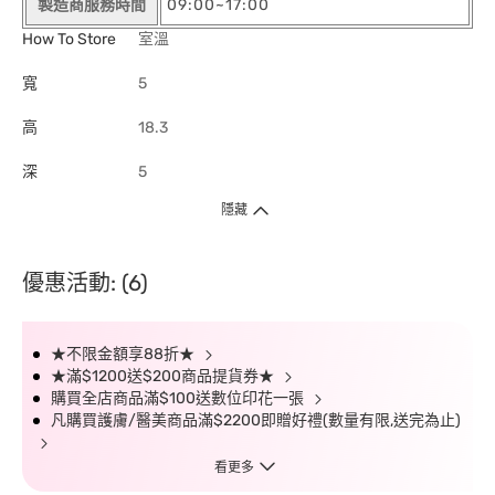
製造商服務時間
09:00~17:00
How To Store
室溫
寬
5
高
18.3
深
5
隱藏
優惠活動: (6)
★不限金額享88折★
★滿$1200送$200商品提貨券★
購買全店商品滿$100送數位印花一張
凡購買護膚/醫美商品滿$2200即贈好禮(數量有限,送完為止)
看更多