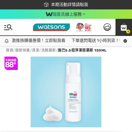
下載app最高回饋$350
本期活動詳情請點我
屈臣氏線上服務
0
激推換購優惠價！立即點我看
激推換購優惠價！立即點我看
下單選閃電送 1小時到貨！領神券
首頁
/
臉部保養
/
清潔
/
洗顏慕斯
/
施巴5.5痘淨潔面慕斯 150ML