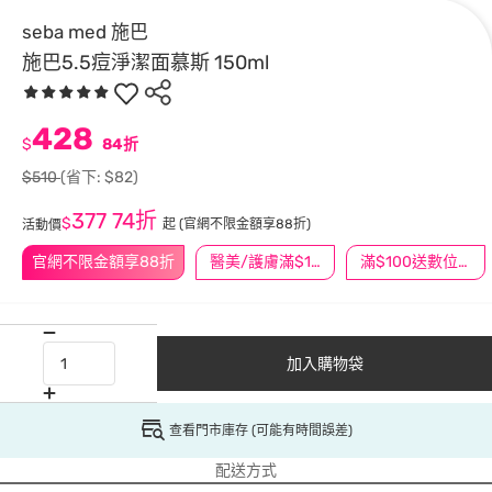
seba med 施巴
施巴5.5痘淨潔面慕斯 150ml
428
$
84折
$510
(省下: $82)
377
74折
$
起
(官網不限金額享88折)
活動價
官網不限金額享88折
醫美/護膚滿$1200送$200
滿$100送數位印花
加入購物袋
查看門市庫存 (可能有時間誤差)
配送方式