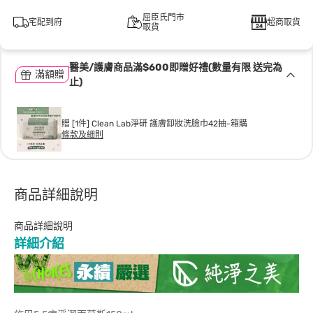
屈臣氏門市
宅配到府
超商取貨
取貨
醫美/護膚商品滿$600即贈好禮(數量有限 送完為
滿額贈
止)
贈 [1件] Clean Lab淨研 護膚卸妝洗臉巾42抽-箱購
條款及細則
商品詳細說明
商品詳細說明
詳細介紹