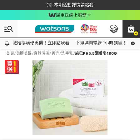
下載app最高回饋$350
本期活動詳情請點我
屈臣氏線上服務
0
激推換購優惠價！立即點我看
激推換購優惠價！立即點我看
下單選閃電送 1小時到貨！領神券
首頁
/
美體美髮
/
身體清潔
/
香皂/洗手乳
/
施巴PH5.5潔膚皂100G