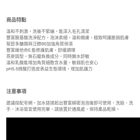
商品特點
溫和不刺激，洗後不緊繃，能深入毛孔清潔
豐富胺基酸洗淨配方，泡沫柔細，溫和親膚，極致呵護脆弱肌膚
菊苣多醣類與泛醇B5加強角質保濕
豐富維他命E 能修護肌膚，舒緩調理
燕麥固型，無石蠟負擔成分，同時鎖水舒敏
溫和乳酸能增加角質細胞含水量，敏弱肌也安心
pH5.5微酸打造皮表益生態環境，增加肌護力
注意事項
建議搭配皂網，加水搓揉起出豐富綿密泡泡後即可使用，洗臉、洗
手、沐浴皆宜使用完畢，請放置於通風處，保持產品乾燥。