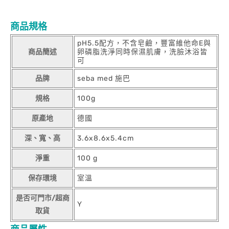
商品規格
pH5.5配方，不含皂鹼，豐富維他命E與
商品簡述
卵磷脂洗淨同時保濕肌膚，洗臉沐浴皆
可
品牌
seba med 施巴
規格
100g
原產地
德國
深、寬、高
3.6x8.6x5.4cm
淨重
100 g
保存環境
室溫
是否可門市/超商
Y
取貨