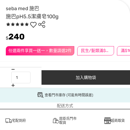
seba med 施巴
施巴pH5.5潔膚皂100g
240
$
任選兩件享買一送一，數量請選2件
民生/髮類滿$388送舒潔冰巾
加入購物袋
查看門市庫存 (可能有時間誤差)
配送方式
屈臣氏門市
宅配到府
超商取貨
取貨