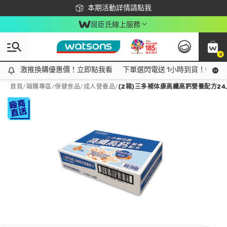
下載app最高回饋$350
本期活動詳情請點我
屈臣氏線上服務
0
激推換購優惠價！立即點我看
激推換購優惠價！立即點我看
下單選閃電送 1小時到貨！領神券
首頁
/
箱購專區
/
保健食品
/
成人營養品
/
(2箱)三多補体康高纖高鈣營養配方24