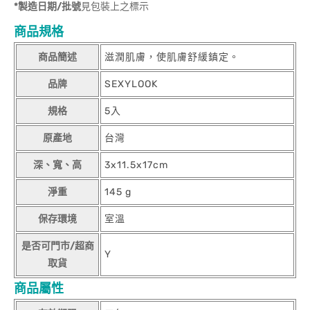
*製造日期/批號
見包裝上之標示
商品規格
商品簡述
滋潤肌膚，使肌膚舒緩鎮定。
品牌
SEXYLOOK
規格
5入
原產地
台灣
深、寬、高
3x11.5x17cm
淨重
145 g
保存環境
室溫
是否可門市/超商
Y
取貨
商品屬性