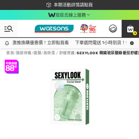
下載app最高回饋$350
本期活動詳情請點我
屈臣氏線上服務
0
激推換購優惠價！立即點我看
激推換購優惠價！立即點我看
下單選閃電送 1小時到貨！領神券
首頁
/
臉部保養
/
面膜
/
高保濕 / 舒緩修護
/
SEXYLOOK 韓國玻尿酸綠番茄舒緩