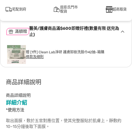
屈臣氏門市
宅配到府
超商取貨
取貨
醫美/護膚商品滿$600即贈好禮(數量有限 送完為
滿額贈
止)
贈 [1件] Clean Lab淨研 護膚卸妝洗臉巾42抽-箱購
條款及細則
商品詳細說明
商品詳細說明
詳細介紹
*使用方法
取出面膜，敷於五官對應位置，使其完整服貼於肌膚上，靜敷約
10~15分鐘後取下面膜。