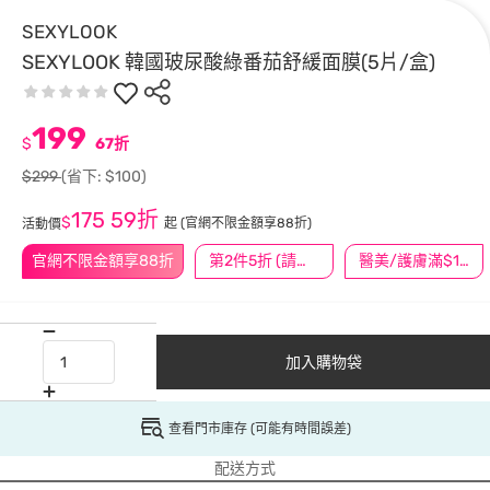
SEXYLOOK
SEXYLOOK 韓國玻尿酸綠番茄舒緩面膜(5片/盒)
199
$
67折
$299
(省下: $100)
175
59折
$
起
(官網不限金額享88折)
活動價
官網不限金額享88折
第2件5折 (請任選2件商品)
醫美/護膚滿$1200送$200
加入購物袋
查看門市庫存 (可能有時間誤差)
配送方式