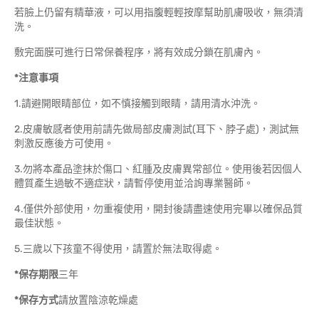
若臉上仍留有精華液，可以用指腹輕輕按摩幫助肌膚吸收，無須清
洗。
敷完面膜可進行日常保養程序，將有效成分鎖在肌膚內。
*注意事項
1.請避開眼睛部位，如不慎接觸到眼睛，請用清水沖洗。
2.皮膚敏感者使用前請先做局部皮膚測試(耳下、脖子處)，測試無
刺激反應後方可使用。
3.勿將本產品塗抹於傷口、紅腫及皮膚異常部位。使用後若因個人
體質產生過敏不適症狀，請暫停使用並洽詢專業醫師。
4.僅供外部使用，勿重複使用，開封後請盡速使用完畢以確保品質
最佳狀態。
5.三歲以下孩童不得使用，請置於無法取得處。
*保存期限
三年
*保存方式
請放置陰涼乾燥處