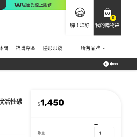
屈臣氏線上服務
0
嗨！您好
我的購物袋
休閒
箱購專區
隱形眼鏡
所有品牌
1,450
巢狀活性碳
$
數量