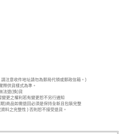
40DFE
、KC-JH50T
 請注意收件地址請勿為郵局代領或郵政信箱。)
實際供貨樣式為準。
法退(換)貨
留變更之權利若有變更恕不另行通知
期)商品如需退回必須是保持全新且包裝完整
資料之完整性 ) 否則恕不接受退貨。