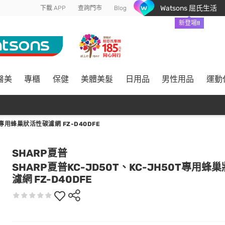
Watsons 屈氏生活
下載 APP
查詢門市
Blog
新登場!!
醫美
專櫃
保健
美體美髮
日用品
男性用品
運動
T專用蜂巢狀活性碳濾網 FZ-D40DFE
SHARP夏普
SHARP夏普KC-JD50T、KC-JH50T專用蜂
濾網 FZ-D40DFE