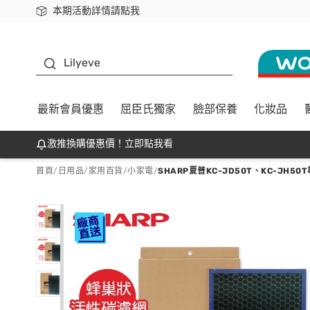
本期活動詳情請點我
下載app最高回饋$350
K beauty
Lilyeve
最新會員優惠
屈臣氏獨家
臉部保養
化妝品
激推換購優惠價！立即點我看
首頁
/
日用品
/
家用百貨
/
小家電
/
SHARP夏普KC-JD50T、KC-JH50