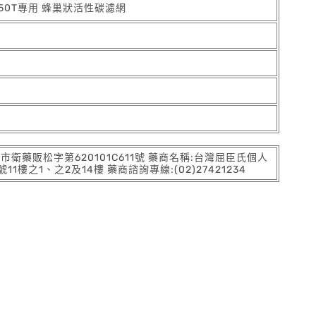
JH50T專用 蜂巢狀活性碳濾網
:北市衛藥販松字第620101C611號 藥商名稱:台灣屈臣氏個人
之1、之2及14樓 藥商諮詢專線:(02)27421234