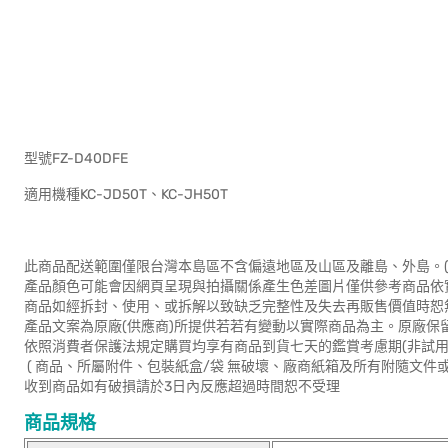
型號FZ-D
適用機種KC-JD50T
此商品配送範圍僅限台灣本島區不含偏遠地區及山區及離島、外島。(
產品顏色可能會因網頁呈現與拍攝關係產生色差圖片僅供參考商品依
商品如經拆封、使用、或拆解以致缺乏完整性及失去再販售價值時恕無
產品文案為原廠(供應商)所提供若若有變動以實際商品為主。原廠保
依照消費者保護法規定購買均享有商品到貨七天的鑑賞考慮期(非試用
( 商品、所屬附件、包裝紙盒/袋 無破壞、廠商紙箱及所有附隨文件或
收到商品如有破損請於3日內反應超過時間恕不受理
商品規格