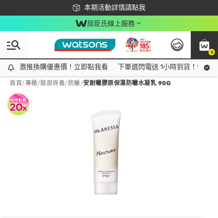
下載app最高回饋$350
本期活動詳情請點我
屈臣氏線上服務
0
激推換購優惠價！立即點我看
激推換購優惠價！立即點我看
下單選閃電送 1小時到貨！領神券
首頁
/
專櫃
/
臉部保養
/
防曬
/
安耐曬膠原保濕防曬水凝乳 90G