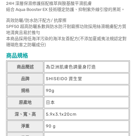
24H 深層保濕修護搭配植萃與胺基酸平滑肌膚
結合 Aqua Booster EX 技術穩定防護、抑制紫外線引發的黑斑。
高效防曬/防水防汗配方/ 抗摩擦
SPF50 超高防曬系數與防水防汗耐磨擦功效採用絲滑親膚配方質
地清爽且易於推勻
本商品採用低海洋污染的海洋友善配方(不添加夏威夷法規認定對
珊瑚危害之防曬成分)
商品規格
商品簡述
為亞洲肌膚色調量身打造
品牌
SHISEIDO 資生堂
規格
90g
原產地
日本
深、寬、高
5.9x3.1x20cm
淨重
90 g