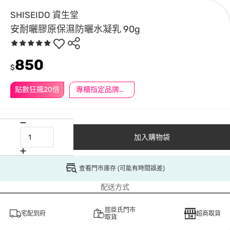
SHISEIDO 資生堂
安耐曬膠原保濕防曬水凝乳 90g
850
$
點數狂飆20倍
專櫃指定品牌滿2000送$200
加入購物袋
查看門市庫存 (可能有時間誤差)
配送方式
屈臣氏門市
宅配到府
超商取貨
取貨