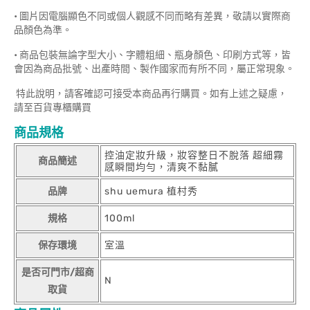
• 圖片因電腦顯色不同或個人觀感不同而略有差異，敬請以實際商
品顏色為準。
• 商品包裝無論字型大小、字體粗細、瓶身顏色、印刷方式等，皆
會因為商品批號、出產時間、製作國家而有所不同，屬正常現象。
特此說明，請客確認可接受本商品再行購買。如有上述之疑慮，
請至百貨專櫃購買
商品規格
控油定妝升級，妝容整日不脫落 超細霧
商品簡述
感瞬間均勻，清爽不黏膩
品牌
shu uemura 植村秀
規格
100ml
保存環境
室溫
是否可門市/超商
N
取貨