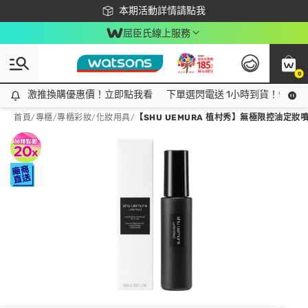
下載app最高回饋$350
本期活動詳情請點我
屈臣氏線上服務
0
激推換購優惠價！立即點我看
激推換購優惠價！立即點我看
下單選閃電送 1小時到貨！領神券
首頁
/
專櫃
/
專櫃彩妝
/
化妝用具
/
【SHU UEMURA 植村秀】無極限控油定妝噴霧