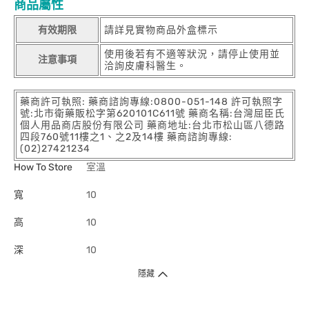
商品屬性
有效期限
請詳見實物商品外盒標示
使用後若有不適等狀況，請停止使用並
注意事項
洽詢皮膚科醫生。
藥商許可執照: 藥商諮詢專線:0800-051-148 許可執照字
號:北市衛藥販松字第620101C611號 藥商名稱:台灣屈臣氏
個人用品商店股份有限公司 藥商地址:台北市松山區八德路
四段760號11樓之1、之2及14樓 藥商諮詢專線:
(02)27421234
How To Store
室溫
寬
10
高
10
深
10
隱藏