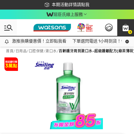
下載app最高回饋$350
本期活動詳情請點我
屈臣氏線上服務
0
激推換購優惠價！立即點我看
激推換購優惠價！立即點我看
下單選閃電送 1小時到貨！領神券
首頁
/
日用品
/
口腔保健
/
漱口水
/
百齡護牙周到漱口水-超級護齦配方(綠茶薄荷)