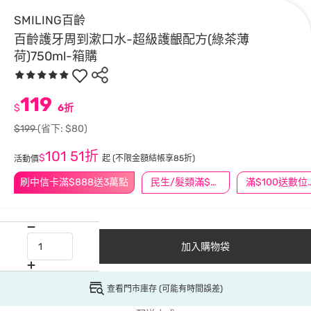
SMILING百齡
百齡護牙周到漱口水-超級護齦配方(綠茶薄
荷)750ml-箱購
119
$
6折
$199
(省下: $80)
101
51折
$
起
(不限金額結帳享85折)
活動價
刷中信卡滿$888送3萬點
民生/髮類滿$388送舒潔冰巾
滿$100
加入購物袋
查看門市庫存 (可能有時間誤差)