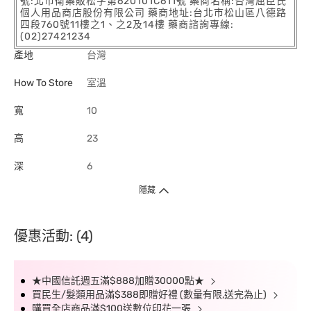
號:北市衛藥販松字第620101C611號 藥商名稱:台灣屈臣氏
個人用品商店股份有限公司 藥商地址:台北市松山區八德路
四段760號11樓之1、之2及14樓 藥商諮詢專線:
(02)27421234
產地
台灣
How To Store
室溫
寬
10
高
23
深
6
隱藏
優惠活動: (4)
★中國信託週五滿$888加贈30000點★
買民生/髮類用品滿$388即贈好禮 (數量有限,送完為止)
購買全店商品滿$100送數位印花一張