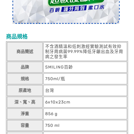
商品規格
不含酒精溫和低刺激經實驗測試有效抑
商品簡述
制牙周病菌99.99%降低牙齦出血及牙周
病之發生率
品牌
SMILING百齡
規格
750ml/瓶
原產地
台灣
深、寬、高
6x10x23cm
淨重
856 g
容量
750 ml