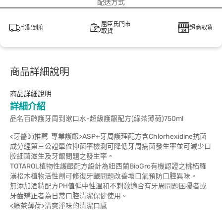
配送方式
屈臣氏門市
宅配到府
超商取貨
取貨
商品詳細說明
商品詳細說明
詳細介紹
品名百齡護牙周到漱口水-超級護齦配方(綠茶薄荷)750ml
<牙醫師推薦 專業護齦>ASP+牙周護理配方含Chlorhexidine抗菌
成分經第三公證單位抑菌率檢測可降低牙周病菌發生率並可減少口
腔細菌滋生及牙齦問題之發生率。
TOTAROL植物性護齦配方設計為紐西蘭BioGro有機認證之桃柘羅
漢松木植物活性劑可修復牙齦問題改善壞口氣預防口腔異味。
無添加酒精配方PH值偏中性溫和不刺激適合有牙周問題困擾者或
牙齒矯正者為日常口腔清潔保健使用。
<綠茶薄荷>清爽淨味的清潔口感