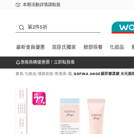
本期活動詳情請點我
下載app最高回饋$350
善存
第2件5折
最新會員優惠
屈臣氏獨家
臉部保養
化妝品
激推換購優惠價！立即點我看
首頁
/
化妝品
/
臉部彩妝
/
粉底液/霜
/
SOFINA ANGE蘇菲娜漾緁 水光遮瑕