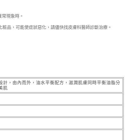
異常現象時。
用化粧品，可能使症狀惡化，請儘快找皮膚科醫師診斷治療。
設計，由內而外，油水平衡配方，滋潤肌膚同時平衡油脂分
美肌