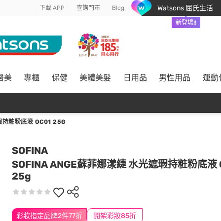
Watsons 屈氏生活
下載 APP
查詢門市
Blog
新登場!!
醫美
專櫃
保健
美體美髮
日用品
男性用品
運動
持粧粉底液 OC01 25G
SOFINA
SOFINA ANGE蘇菲娜漾緁 水光遮瑕持粧粉底液 
25g
彩妝指定品牌2件77折
開架彩妝85折