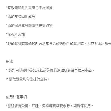
*有效修飾毛孔與膚色不均困擾
*添加皮脂固化成分
*添加保濕成分羅漢柏枝提取物
*無香料添加
*經敏感肌試驗通過所有測試者皆通過施行敏感測試，但並非表示所
用法
1.請先用基礎保養品或粧前飾底乳調理肌膚後再使用本品。
2.請取適量均勻塗抹於全臉。
使用注意事項
*當肌膚有受傷、紅腫、濕疹等異常現象時，請暫停使用。