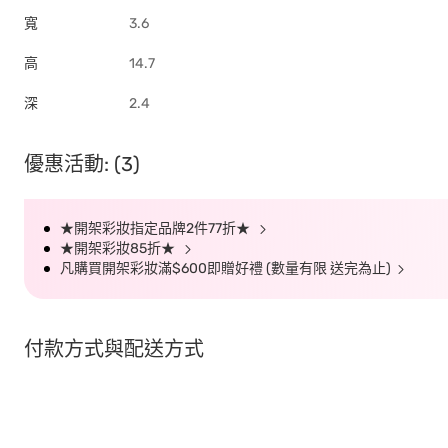
寬
3.6
高
14.7
深
2.4
優惠活動: (3)
★開架彩妝指定品牌2件77折★
★開架彩妝85折★
凡購買開架彩妝滿$600即贈好禮 (數量有限 送完為止)
付款方式與配送方式