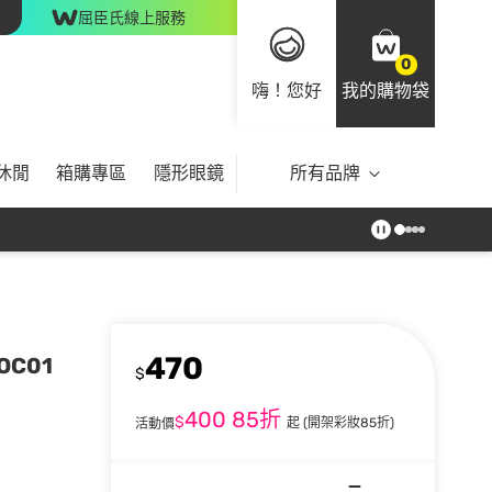
屈臣氏線上服務
0
嗨！您好
我的購物袋
休閒
箱購專區
隱形眼鏡
所有品牌
470
OC01
$
400
85折
$
起
(開架彩妝85折)
活動價