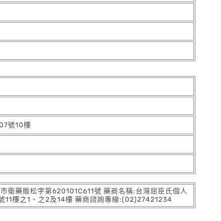
7號10樓
:北市衛藥販松字第620101C611號 藥商名稱:台灣屈臣氏個人
之1、之2及14樓 藥商諮詢專線:(02)27421234