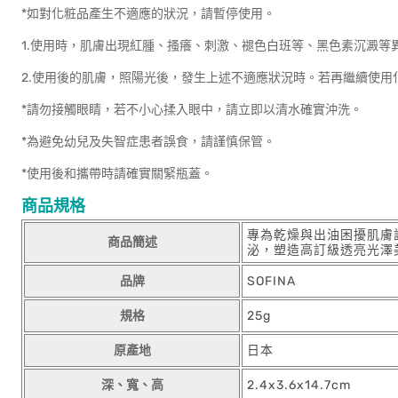
*如對化粧品產生不適應的狀況，請暫停使用。
1.使用時，肌膚出現紅腫、搔癢、刺激、褪色白班等、黑色素沉澱等
2.使用後的肌膚，照陽光後，發生上述不適應狀況時。若再繼續使
*請勿接觸眼睛，若不小心揉入眼中，請立即以清水確實沖洗。
*為避免幼兒及失智症患者誤食，請謹慎保管。
*使用後和攜帶時請確實關緊瓶蓋。
商品規格
專為乾燥與出油困擾肌膚
商品簡述
泌，塑造高訂級透亮光澤
品牌
SOFINA
規格
25g
原產地
日本
深、寬、高
2.4x3.6x14.7cm