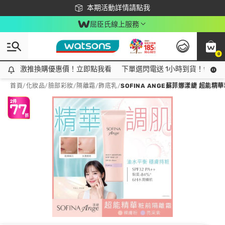
下載app最高回饋$350
本期活動詳情請點我
屈臣氏線上服務
0
激推換購優惠價！立即點我看
激推換購優惠價！立即點我看
下單選閃電送 1小時到貨！領神券
首頁
/
化妝品
/
臉部彩妝
/
隔離霜/飾底乳
/
SOFINA ANGE蘇菲娜漾緁 超能精華