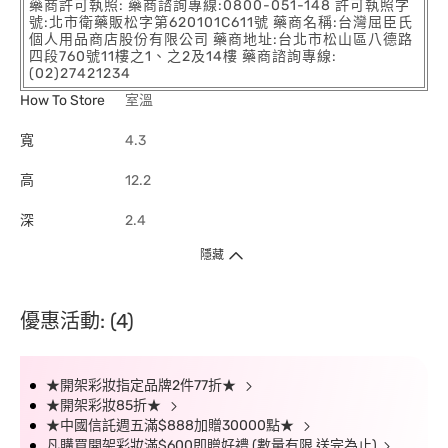
藥商許可執照: 藥商諮詢專線:0800-051-148 許可執照字
號:北市衛藥販松字第620101C611號 藥商名稱:台灣屈臣氏
個人用品商店股份有限公司 藥商地址:台北市松山區八德路
四段760號11樓之1、之2及14樓 藥商諮詢專線:
(02)27421234
How To Store
室溫
寬
4.3
高
12.2
深
2.4
隱藏
優惠活動: (4)
★開架彩妝指定品牌2件77折★
★開架彩妝85折★
★中國信託週五滿$888加贈30000點★
凡購買開架彩妝滿$600即贈好禮 (數量有限 送完為止)