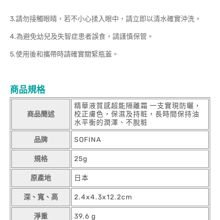
3.請勿接觸眼睛，若不小心揉入眼中，請立即以清水確實沖洗。
4.為避免幼兒及失智症患者誤食，請謹慎保管。
5.使用後和攜帶時請確實關緊瓶蓋。
商品規格
精華液質感超能隔離霜 一支實現防曬，
商品簡述
校正膚色，保濕及持粧，長時間保持油
水平衡的潤澤、不脫粧
品牌
SOFINA
規格
25g
原產地
日本
深、寬、高
2.4x4.3x12.2cm
淨重
39.6 g