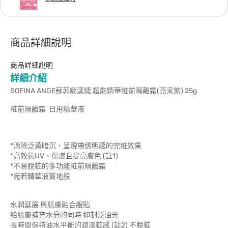
商品詳細說明
商品詳細說明
詳細介紹
SOFINA ANGE蘇菲娜漾緁 超能精華粧前隔離霜(亮采紫) 25g
粧前隔離霜 日用精華液
*消除泛黃暗沉，呈現帶透明感的完粧效果
*高效抗UV、保濕且提亮膚色 (註1)
*不易脫粧的多功能粧前隔離霜
*宛若精華液質地般
水潤延展 與肌膚融合服貼
給肌膚補充水分的同時 抑制泛油光
長時間保持油水平衡的潤澤粧感 (註2) 不脫粧