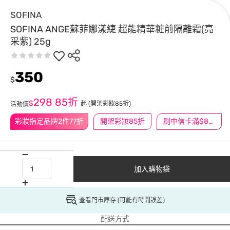
SOFINA
SOFINA ANGE蘇菲娜漾緁 超能精華粧前隔離霜(亮
采紫) 25g
350
$
298
85折
$
起
(開架彩妝85折)
活動價
彩妝指定品牌2件77折
開架彩妝85折
刷中信卡滿$888送3萬點
加入購物袋
查看門市庫存 (可能有時間誤差)
配送方式