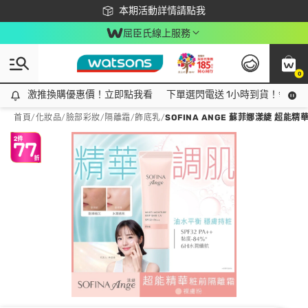
下載app最高回饋$350
本期活動詳情請點我
屈臣氏線上服務
0
激推換購優惠價！立即點我看
激推換購優惠價！立即點我看
下單選閃電送 1小時到貨！領神券
首頁
/
化妝品
/
臉部彩妝
/
隔離霜/飾底乳
/
SOFINA ANGE 蘇菲娜漾緁 超能精