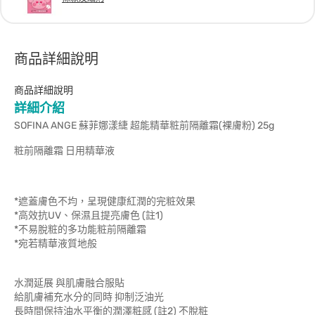
商品詳細說明
商品詳細說明
詳細介紹
SOFINA ANGE 蘇菲娜漾緁 超能精華粧前隔離霜(裸膚粉) 25g
粧前隔離霜 日用精華液
*遮蓋膚色不均，呈現健康紅潤的完粧效果
*高效抗UV、保濕且提亮膚色 (註1)
*不易脫粧的多功能粧前隔離霜
*宛若精華液質地般
水潤延展 與肌膚融合服貼
給肌膚補充水分的同時 抑制泛油光
長時間保持油水平衡的潤澤粧感 (註2) 不脫粧