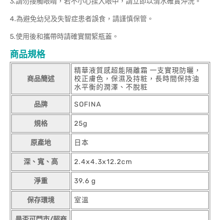
3.請勿接觸眼睛，若不小心揉入眼中，請立即以清水確實沖洗。
4.為避免幼兒及失智症患者誤食，請謹慎保管。
5.使用後和攜帶時請確實關緊瓶蓋。
商品規格
精華液質感超能隔離霜 一支實現防曬，
商品簡述
校正膚色，保濕及持粧，長時間保持油
水平衡的潤澤、不脫粧
品牌
SOFINA
規格
25g
原產地
日本
深、寬、高
2.4x4.3x12.2cm
淨重
39.6 g
保存環境
室溫
是否可門市/超商