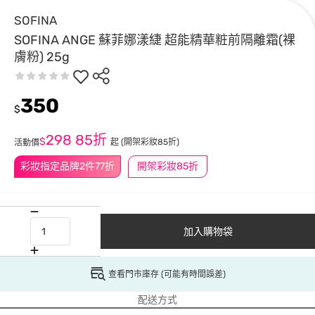
SOFINA
SOFINA ANGE 蘇菲娜漾緁 超能精華粧前隔離霜(裸
膚粉) 25g
350
$
298
85折
$
起
(開架彩妝85折)
活動價
彩妝指定品牌2件77折
開架彩妝85折
加入購物袋
查看門市庫存 (可能有時間誤差)
配送方式