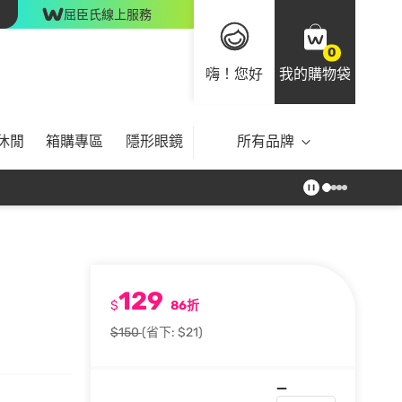
屈臣氏線上服務
0
嗨！您好
我的購物袋
休閒
箱購專區
隱形眼鏡
所有品牌
129
$
86折
$150
(省下: $21)