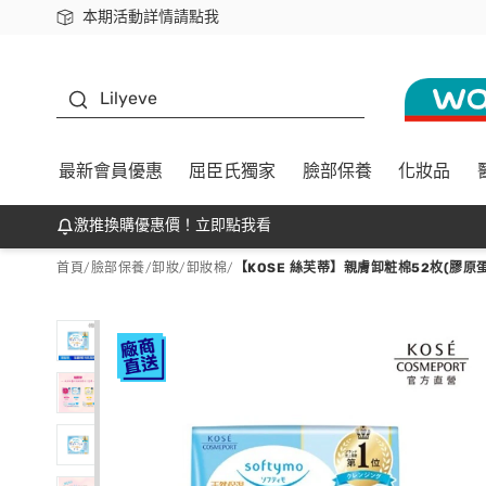
本期活動詳情請點我
下載app最高回饋$350
K beauty
Lilyeve
最新會員優惠
屈臣氏獨家
臉部保養
化妝品
激推換購優惠價！立即點我看
首頁
/
臉部保養
/
卸妝
/
卸妝棉
/
【KOSE 絲芙蒂】親膚卸粧棉52枚(膠原