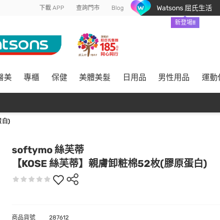
Watsons 屈氏生活
下載 APP
查詢門市
Blog
新登場!!
醫美
專櫃
保健
美體美髮
日用品
男性用品
運動
蛋白)
softymo 絲芙蒂
【KOSE 絲芙蒂】親膚卸粧棉52枚(膠原蛋白)
商品貨號
287612