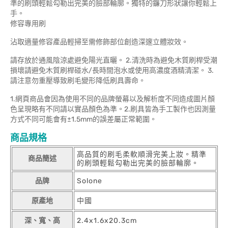
準的刷頭輕鬆勾勒出完美的臉部輪廓。獨特的鐮刀形狀讓你輕鬆上
手。
修容專用刷
沾取適量修容產品輕掃至需修飾部位創造深邃立體妝效。
請存放於通風陰涼處避免陽光直曬。 2.清洗時為避免木質刷桿受潮
損壞請避免木質刷桿碰水/長時間泡水或使用高濃度酒精清潔。 3.
請注意勿重壓導致刷毛變形降低刷具壽命。
1.網頁商品會因為使用不同的品牌螢幕以及解析度不同造成圖片顏
色呈現略有不同請以實品顏色為準。2.刷具皆為手工製作也因測量
方式不同可能會有±1.5mm的誤差屬正常範圍。
商品規格
高品質的刷毛柔軟順滑完美上妝。精準
商品簡述
的刷頭輕鬆勾勒出完美的臉部輪廓。
品牌
Solone
原產地
中國
深、寬、高
2.4x1.6x20.3cm