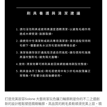
打造完美妝容Solone 大藝術家玩色鐮刀輪廓刷是你的不二之選創
新的設計輕鬆塑造精緻輪廓。高品質的刷毛柔軟順滑完美上妝。精