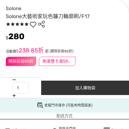
Solone
Solone大藝術家玩色鐮刀輪廓刷/F17
280
$
238
85折
$
起
(開架彩妝85折)
活動價
開架彩妝85折
刷滙豐卡滿$888送3萬點
加入購物袋
查看門市庫存 (可能有時間誤差)
配送方式
屈臣氏門市