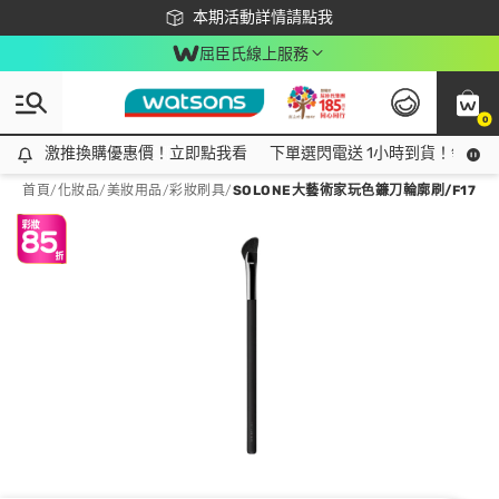
下載app最高回饋$350
本期活動詳情請點我
屈臣氏線上服務
0
激推換購優惠價！立即點我看
激推換購優惠價！立即點我看
下單選閃電送 1小時到貨！領神券
首頁
/
化妝品
/
美妝用品
/
彩妝刷具
/
SOLONE大藝術家玩色鐮刀輪廓刷/F17