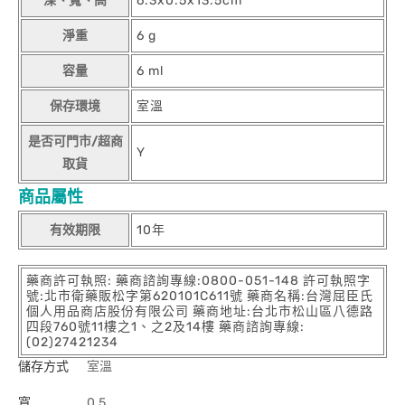
深、寬、高
6.3x0.5x13.5cm
淨重
6 g
容量
6 ml
保存環境
室溫
是否可門市/超商
Y
取貨
商品屬性
有效期限
10年
藥商許可執照: 藥商諮詢專線:0800-051-148 許可執照字
號:北市衛藥販松字第620101C611號 藥商名稱:台灣屈臣氏
個人用品商店股份有限公司 藥商地址:台北市松山區八德路
四段760號11樓之1、之2及14樓 藥商諮詢專線:
(02)27421234
儲存方式
室溫
寬
0.5