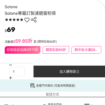
Solone
Solone專屬訂製濾鏡蜜粉撲
69
$
59
85折
$
起
(開架彩妝85折)
活動價
彩妝指定品牌2件77折
開架彩妝85折
刷中信卡滿$888送3萬點
加入購物袋 ()
查看門市庫存 (可能有時間誤差)
配送方式
屈臣氏門市