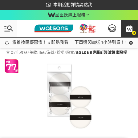
下載app最高回饋$350
本期活動詳情請點我
屈臣氏線上服務
0
激推換購優惠價！立即點我看
激推換購優惠價！立即點我看
下單選閃電送 1小時到貨！領神券
首頁
/
化妝品
/
美妝用品
/
海綿/粉撲/粉盒
/
SOLONE專屬訂製濾鏡蜜粉撲