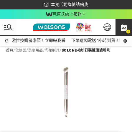
下載app最高回饋$350
本期活動詳情請點我
屈臣氏線上服務
0
激推換購優惠價！立即點我看
激推換購優惠價！立即點我看
下單選閃電送 1小時到貨！領神券
首頁
/
化妝品
/
美妝用品
/
彩妝刷具
/
SOLONE袖珍訂製雙頭遮瑕刷