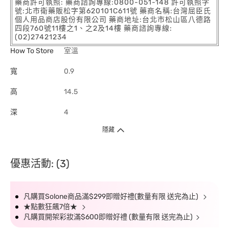
藥商許可執照: 藥商諮詢專線:0800-051-148 許可執照字
號:北市衛藥販松字第620101C611號 藥商名稱:台灣屈臣氏
個人用品商店股份有限公司 藥商地址:台北市松山區八德路
四段760號11樓之1、之2及14樓 藥商諮詢專線:
(02)27421234
How To Store
室溫
寬
0.9
高
14.5
深
4
隱藏
優惠活動: (3)
凡購買Solone商品滿$299即贈好禮(數量有限 送完為止)
★點數狂飆7倍★
凡購買開架彩妝滿$600即贈好禮 (數量有限 送完為止)