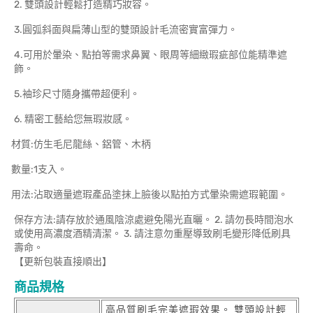
2. 雙頭設計輕鬆打造精巧妝容。
3.圓弧斜面與扁薄山型的雙頭設計毛流密實富彈力。
4.可用於暈染、點拍等需求鼻翼、眼周等細緻瑕疵部位能精準遮
飾。
5.袖珍尺寸隨身攜帶超便利。
6. 精密工藝給您無瑕妝感。
材質:仿生毛尼龍絲、鋁管、木柄
數量:1支入。
用法:沾取適量遮瑕產品塗抹上臉後以點拍方式暈染需遮瑕範圍。
保存方法:請存放於通風陰涼處避免陽光直曬。 2. 請勿長時間泡水
或使用高濃度酒精清潔。 3. 請注意勿重壓導致刷毛變形降低刷具
壽命。
【更新包裝直接順出】
商品規格
高品質刷毛完美遮瑕效果。 雙頭設計輕