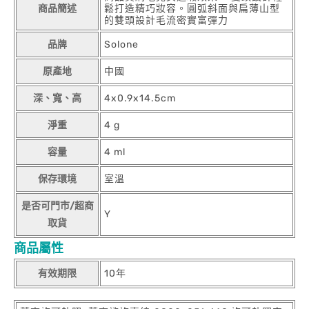
商品簡述
鬆打造精巧妝容。圓弧斜面與扁薄山型
的雙頭設計毛流密實富彈力
品牌
Solone
原產地
中國
深、寬、高
4x0.9x14.5cm
淨重
4 g
容量
4 ml
保存環境
室溫
是否可門市/超商
Y
取貨
商品屬性
有效期限
10年