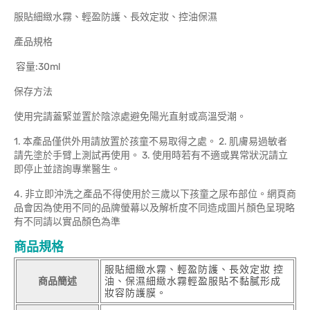
服貼細緻水霧、輕盈防護、長效定妝、控油保濕
產品規格
容量:30ml
保存方法
使用完請蓋緊並置於陰涼處避免陽光直射或高溫受潮。
1. 本產品僅供外用請放置於孩童不易取得之處。 2. 肌膚易過敏者
請先塗於手臂上測試再使用。 3. 使用時若有不適或異常狀況請立
即停止並諮詢專業醫生。
4. 非立即沖洗之產品不得使用於三歲以下孩童之尿布部位。網頁商
品會因為使用不同的品牌螢幕以及解析度不同造成圖片顏色呈現略
有不同請以實品顏色為準
商品規格
服貼細緻水霧、輕盈防護、長效定妝 控
商品簡述
油、保濕細緻水霧輕盈服貼不黏膩形成
妝容防護膜。