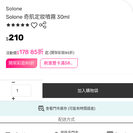
Solone
Solone 奇肌定妝噴霧 30ml
210
$
178
85折
$
起
(開架彩妝85折)
活動價
開架彩妝85折
刷滙豐卡滿$888送3萬點
加入購物袋
查看門市庫存 (可能有時間誤差)
配送方式
屈臣氏門市