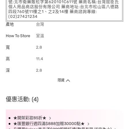
號:北市衛藥販松字第620101C611號 藥商名稱:台灣屈臣氏
個人用品商店股份有限公司 藥商地址:台北市松山區八德路
四段760號11樓之1、之2及14樓 藥商諮詢專線:
(02)27421234
產地
台灣
How To Store
室溫
寬
2.8
高
11.4
深
2.8
隱藏
優惠活動: (4)
★開架彩妝85折★
★匯豐銀行週四滿$888加贈30000點★