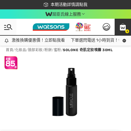
下載app最高回饋$350
本期活動詳情請點我
屈臣氏線上服務
0
激推換購優惠價！立即點我看
激推換購優惠價！立即點我看
下單選閃電送 1小時到貨！領神券
首頁
/
化妝品
/
臉部彩妝
/
粉餅/蜜粉
/
SOLONE 奇肌定妝噴霧 30ML