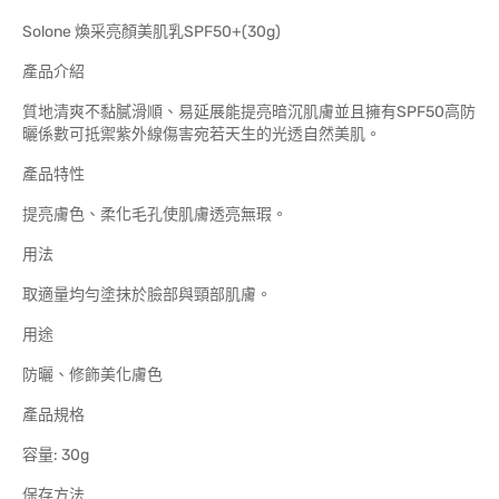
Solone 煥采亮顏美肌乳SPF50+(30g)
產品介紹
質地清爽不黏膩滑順、易延展能提亮暗沉肌膚並且擁有SPF50高防
曬係數可抵禦紫外線傷害宛若天生的光透自然美肌。
產品特性
提亮膚色、柔化毛孔使肌膚透亮無瑕。
用法
取適量均勻塗抹於臉部與頸部肌膚。
用途
防曬、修飾美化膚色
產品規格
容量: 30g
保存方法