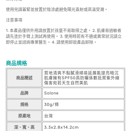
使用完請蓋緊並放置於陰涼處避免陽光直射或高溫受潮。
注意事項
1. 本產品僅供外用請放置於孩童不易取得之處。 2. 肌膚易過敏者
請先塗於手臂上測試再使用。 3. 使用時若有不適或異常狀況請立
即停止並諮詢專業醫生。 4. 請使用卸妝產品卸除。
商品規格
質地清爽不黏膩滑順易延展能提亮暗沉
商品簡述
肌膚擁有SPF50高防曬係數抵禦紫外線
傷害宛若天生自然美肌
品牌
Solone
規格
30g/條
原產地
台灣
深、寬、高
3.3x2.8x14.2cm