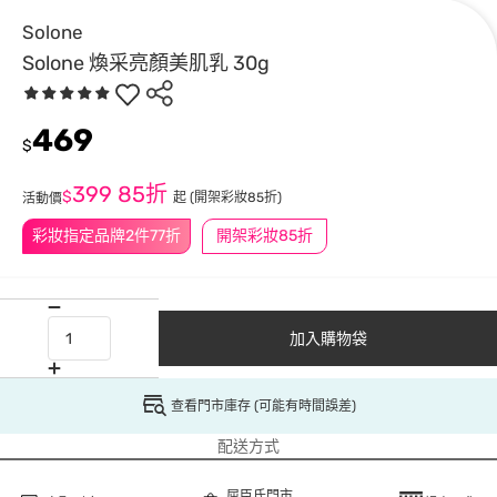
Solone
Solone 煥采亮顏美肌乳 30g
469
$
399
85折
$
起
(開架彩妝85折)
活動價
彩妝指定品牌2件77折
開架彩妝85折
加入購物袋
查看門市庫存 (可能有時間誤差)
配送方式
屈臣氏門市