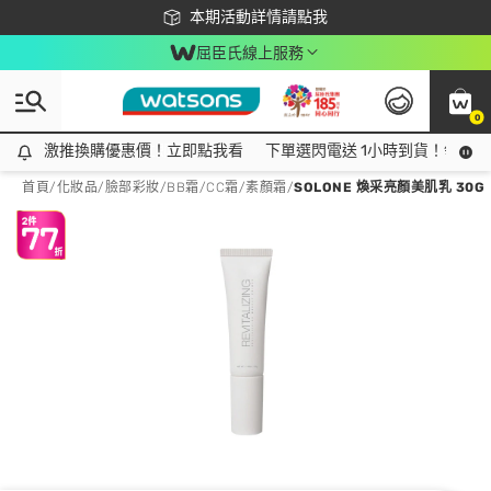
下載app最高回饋$350
本期活動詳情請點我
屈臣氏線上服務
0
激推換購優惠價！立即點我看
激推換購優惠價！立即點我看
下單選閃電送 1小時到貨！領神券
首頁
/
化妝品
/
臉部彩妝
/
BB霜/CC霜/素顏霜
/
SOLONE 煥采亮顏美肌乳 30G