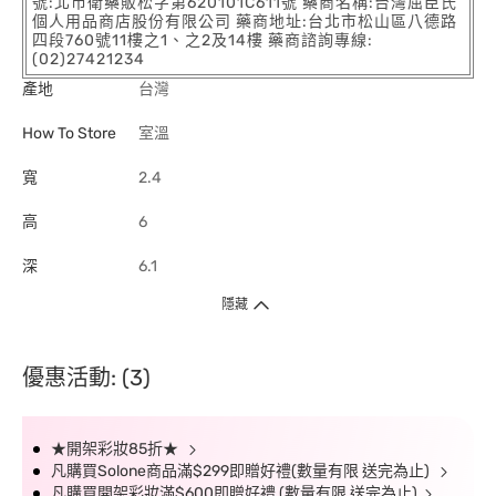
號:北市衛藥販松字第620101C611號 藥商名稱:台灣屈臣氏
個人用品商店股份有限公司 藥商地址:台北市松山區八德路
四段760號11樓之1、之2及14樓 藥商諮詢專線:
(02)27421234
產地
台灣
How To Store
室溫
寬
2.4
高
6
深
6.1
隱藏
優惠活動: (3)
★開架彩妝85折★
凡購買Solone商品滿$299即贈好禮(數量有限 送完為止)
凡購買開架彩妝滿$600即贈好禮 (數量有限 送完為止)