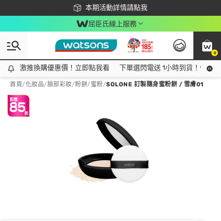
下載app最高回饋$350
本期活動詳情請點我
屈臣氏線上服務
0
激推換購優惠價！立即點我看
激推換購優惠價！立即點我看
下單選閃電送 1小時到貨！領神券
首頁
/
化妝品
/
臉部彩妝
/
粉餅/蜜粉
/
SOLONE 訂製隨身蜜粉餅 / 雪膚01