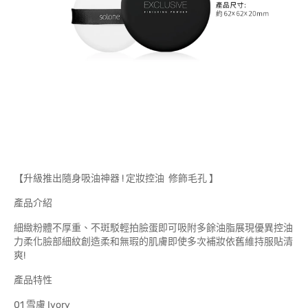
【升級推出隨身吸油神器 ! 定妝控油 修飾毛孔 】
產品介紹
細緻粉體不厚重、不斑駁輕拍臉蛋即可吸附多餘油脂展現優異控油
力柔化臉部細紋創造柔和無瑕的肌膚即使多次補妝依舊維持服貼清
爽!
產品特性
01 雪膚 Ivory