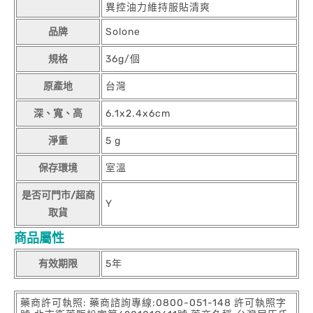
異控油力維持服貼清爽
品牌
Solone
規格
36g/個
原產地
台灣
深、寬、高
6.1x2.4x6cm
淨重
5 g
保存環境
室溫
是否可門市/超商
Y
取貨
商品屬性
有效期限
5年
藥商許可執照: 藥商諮詢專線:0800-051-148 許可執照字