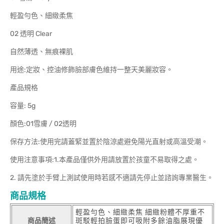
輕盈勻色、細緻柔焦
02 透明 Clear
自然薄透、無痕裸肌
用途:定妝、控油修飾臉部膚色維持一整天美麗妝容。
產品規格
容量: 5g
顏色:01雪膚 / 02透明
保存方法:使用完請蓋緊並置於陰涼處避免陽光直射或高溫受潮。
使用注意事項:1.本產品僅供外用請放置於孩童不易取得之處。
2. 請先塗於手臂上測試使用時若感不適請先停止並諮詢專業醫生。
商品規格
輕盈勻色、細緻柔焦 細緻粉體不厚重不
商品簡述
斑駁輕拍臉蛋即可吸附多餘油脂展現優