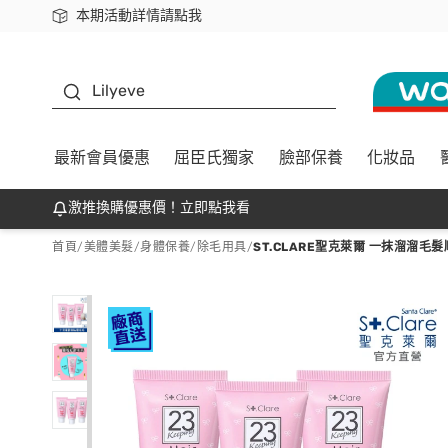
本期活動詳情請點我
下載app最高回饋$350
K beauty
Lilyeve
最新會員優惠
屈臣氏獨家
臉部保養
化妝品
激推換購優惠價！立即點我看
首頁
/
美體美髮
/
身體保養
/
除毛用具
/
ST.CLARE聖克萊爾 一抹溜溜毛髮