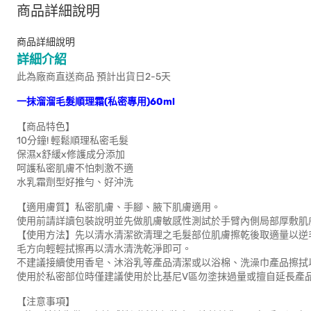
商品詳細說明
商品詳細說明
詳細介紹
此為廠商直送商品 預計出貨日2-5天
一抹溜溜毛髮順理霜(私密專用)60ml
【商品特色】
10分鐘! 輕鬆順理私密毛髮
保濕x舒緩x修護成分添加
呵護私密肌膚不怕刺激不適
水乳霜劑型好推勻、好沖洗
【適用膚質】私密肌膚、手腳、腋下肌膚適用。
使用前請詳讀包裝說明並先做肌膚敏感性測試於手臂內側局部厚敷肌
【使用方法】先以清水清潔欲清理之毛髮部位肌膚擦乾後取適量以逆毛方向
毛方向輕輕拭擦再以清水清洗乾淨即可。
不建議接續使用香皂、沐浴乳等產品清潔或以浴棉、洗澡巾產品擦拭
使用於私密部位時僅建議使用於比基尼V區勿塗抹過量或擅自延長產
【注意事項】