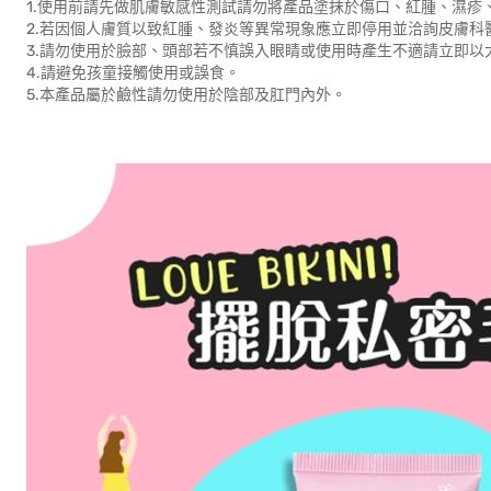
1.使用前請先做肌膚敏感性測試請勿將產品塗抹於傷口、紅腫、濕疹
2.若因個人膚質以致紅腫、發炎等異常現象應立即停用並洽詢皮膚科
3.請勿使用於臉部、頭部若不慎誤入眼睛或使用時產生不適請立即以
4.請避免孩童接觸使用或誤食。
5.本產品屬於鹼性請勿使用於陰部及肛門內外。