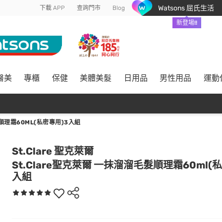
Watsons 屈氏生活
下載 APP
查詢門市
Blog
新登場!!
醫美
專櫃
保健
美體美髮
日用品
男性用品
運動
順理霜60ML(私密專用)3入組
St.Clare 聖克萊爾
St.Clare聖克萊爾 一抹溜溜毛髮順理霜60ml(
入組