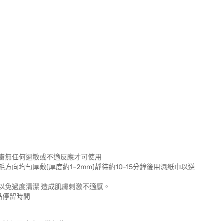
膚無任何過敏或不適反應才可使用
均勻厚敷(厚度約1~2mm)靜待約10-15分鐘後用濕紙巾以逆
以免過度清潔 造成肌膚刺激不適感。
品停留時間