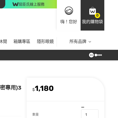
屈臣氏線上服務
0
嗨！您好
我的購物袋
休閒
箱購專區
隱形眼鏡
所有品牌
1,180
私密專用)3
$
數量