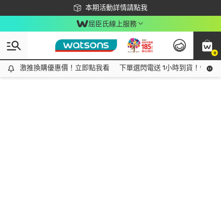
下載app最高回饋$350
本期活動詳情請點我
屈臣氏線上服務
0
激推換購優惠價！立即點我看
激推換購優惠價！立即點我看
下單選閃電送 1小時到貨！領神券