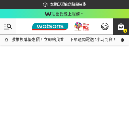
下載app最高回饋$350
本期活動詳情請點我
屈臣氏線上服務
0
激推換購優惠價！立即點我看
激推換購優惠價！立即點我看
下單選閃電送 1小時到貨！領神券