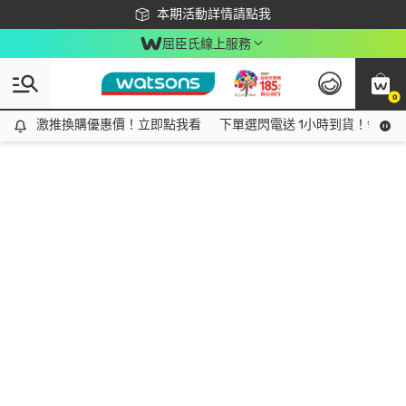
下載app最高回饋$350
本期活動詳情請點我
屈臣氏線上服務
0
激推換購優惠價！立即點我看
激推換購優惠價！立即點我看
下單選閃電送 1小時到貨！領神券