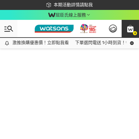
下載app最高回饋$350
本期活動詳情請點我
屈臣氏線上服務
0
激推換購優惠價！立即點我看
激推換購優惠價！立即點我看
下單選閃電送 1小時到貨！領神券