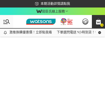
下載app最高回饋$350
本期活動詳情請點我
屈臣氏線上服務
0
激推換購優惠價！立即點我看
激推換購優惠價！立即點我看
下單選閃電送 1小時到貨！領神券