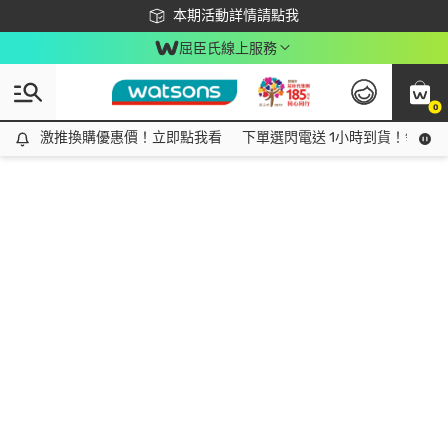
下載app最高回饋$350
本期活動詳情請點我
屈臣氏線上服務
0
激推換購優惠價！立即點我看
激推換購優惠價！立即點我看
下單選閃電送 1小時到貨！領神券