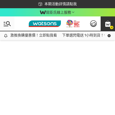
下載app最高回饋$350
本期活動詳情請點我
屈臣氏線上服務
0
激推換購優惠價！立即點我看
激推換購優惠價！立即點我看
下單選閃電送 1小時到貨！領神券