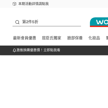
本期活動詳情請點我
下載app最高回饋$350
善存
第2件5折
最新會員優惠
屈臣氏獨家
臉部保養
化妝品
激推換購優惠價！立即點我看