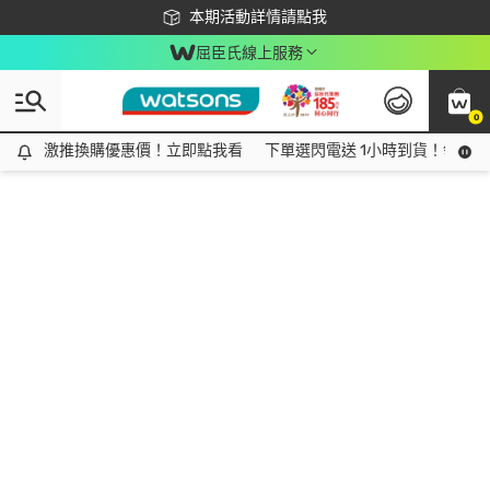
下載app最高回饋$350
本期活動詳情請點我
屈臣氏線上服務
0
激推換購優惠價！立即點我看
激推換購優惠價！立即點我看
下單選閃電送 1小時到貨！領神券