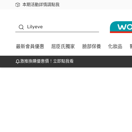
本期活動詳情請點我
下載app最高回饋$350
K beauty
Lilyeve
最新會員優惠
屈臣氏獨家
臉部保養
化妝品
激推換購優惠價！立即點我看