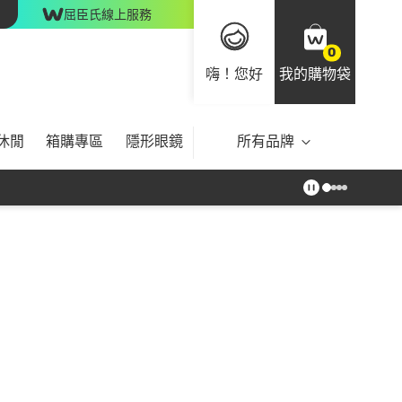
屈臣氏線上服務
0
嗨！您好
我的購物袋
休閒
箱購專區
隱形眼鏡
所有品牌