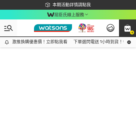
下載app最高回饋$350
本期活動詳情請點我
屈臣氏線上服務
0
激推換購優惠價！立即點我看
激推換購優惠價！立即點我看
下單選閃電送 1小時到貨！領神券