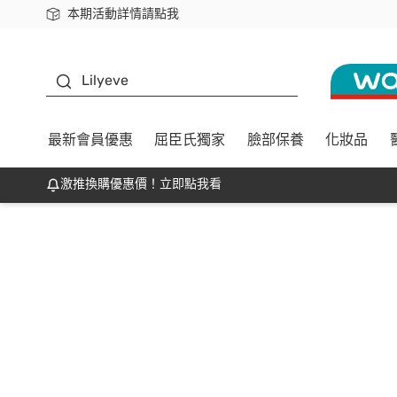
本期活動詳情請點我
下載app最高回饋$350
K beauty
Lilyeve
最新會員優惠
屈臣氏獨家
臉部保養
化妝品
激推換購優惠價！立即點我看