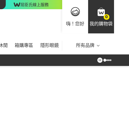
屈臣氏線上服務
0
嗨！您好
我的購物袋
休閒
箱購專區
隱形眼鏡
所有品牌