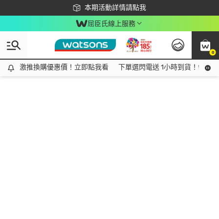
下載app最高回饋$350
本期活動詳情請點我
屈臣氏線上服務
0
激推換購優惠價！立即點我看
激推換購優惠價！立即點我看
下單選閃電送 1小時到貨！領神券