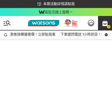
下載app最高回饋$350
本期活動詳情請點我
屈臣氏線上服務
0
激推換購優惠價！立即點我看
激推換購優惠價！立即點我看
下單選閃電送 1小時到貨！領神券