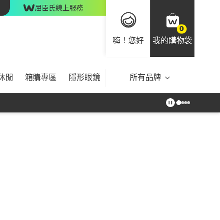
屈臣氏線上服務
0
嗨！您好
我的購物袋
休閒
箱購專區
隱形眼鏡
所有品牌