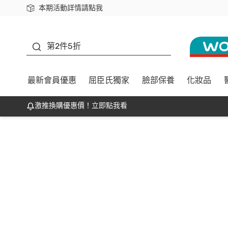
本期活動詳情請點我
下載app最高回饋$350
善存
第2件5折
最新會員優惠
屈臣氏獨家
臉部保養
化妝品
激推換購優惠價！立即點我看