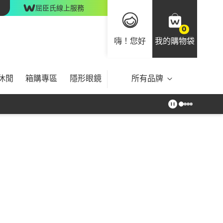
屈臣氏線上服務
0
嗨！您好
我的購物袋
休閒
箱購專區
隱形眼鏡
所有品牌