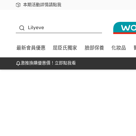
本期活動詳情請點我
下載app最高回饋$350
K beauty
Lilyeve
最新會員優惠
屈臣氏獨家
臉部保養
化妝品
激推換購優惠價！立即點我看