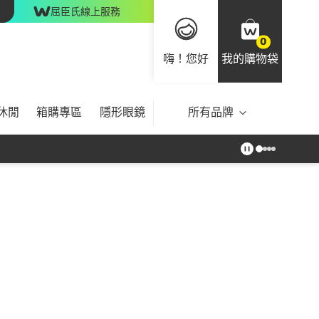
屈臣氏線上服務
0
嗨！您好
我的購物袋
休閒
箱購專區
隱形眼鏡
所有品牌