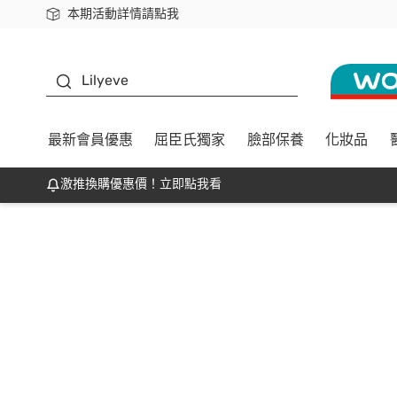
本期活動詳情請點我
下載app最高回饋$350
K beauty
Lilyeve
最新會員優惠
屈臣氏獨家
臉部保養
化妝品
激推換購優惠價！立即點我看