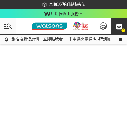
下載app最高回饋$350
本期活動詳情請點我
屈臣氏線上服務
0
激推換購優惠價！立即點我看
激推換購優惠價！立即點我看
下單選閃電送 1小時到貨！領神券