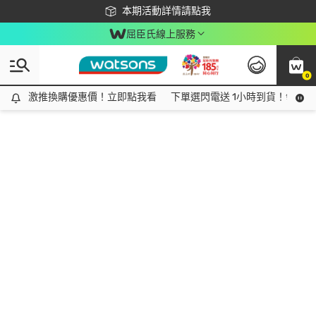
下載app最高回饋$350
本期活動詳情請點我
屈臣氏線上服務
0
激推換購優惠價！立即點我看
激推換購優惠價！立即點我看
下單選閃電送 1小時到貨！領神券