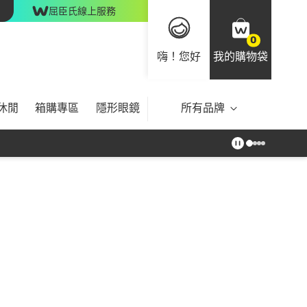
屈臣氏線上服務
0
嗨！您好
我的購物袋
休閒
箱購專區
隱形眼鏡
所有品牌