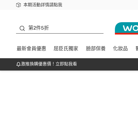
本期活動詳情請點我
下載app最高回饋$350
善存
第2件5折
最新會員優惠
屈臣氏獨家
臉部保養
化妝品
激推換購優惠價！立即點我看