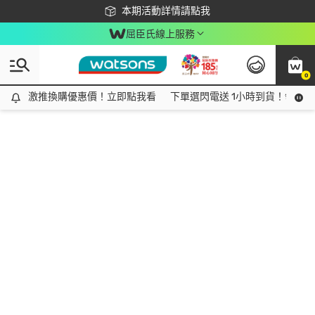
下載app最高回饋$350
本期活動詳情請點我
屈臣氏線上服務
0
激推換購優惠價！立即點我看
激推換購優惠價！立即點我看
下單選閃電送 1小時到貨！領神券