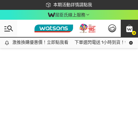
下載app最高回饋$350
本期活動詳情請點我
屈臣氏線上服務
0
激推換購優惠價！立即點我看
激推換購優惠價！立即點我看
下單選閃電送 1小時到貨！領神券