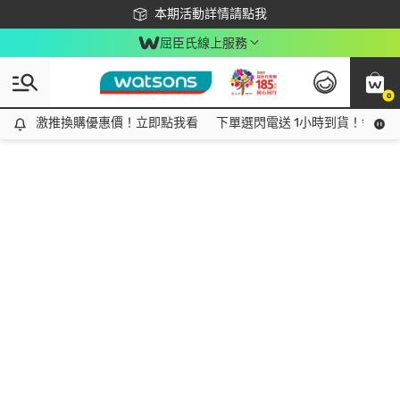
下載app最高回饋$350
本期活動詳情請點我
屈臣氏線上服務
0
激推換購優惠價！立即點我看
激推換購優惠價！立即點我看
下單選閃電送 1小時到貨！領神券