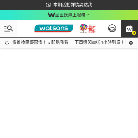
下載app最高回饋$350
本期活動詳情請點我
屈臣氏線上服務
0
激推換購優惠價！立即點我看
激推換購優惠價！立即點我看
下單選閃電送 1小時到貨！領神券