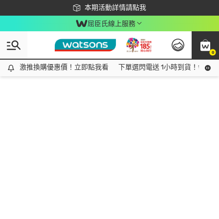
下載app最高回饋$350
本期活動詳情請點我
屈臣氏線上服務
0
激推換購優惠價！立即點我看
激推換購優惠價！立即點我看
下單選閃電送 1小時到貨！領神券