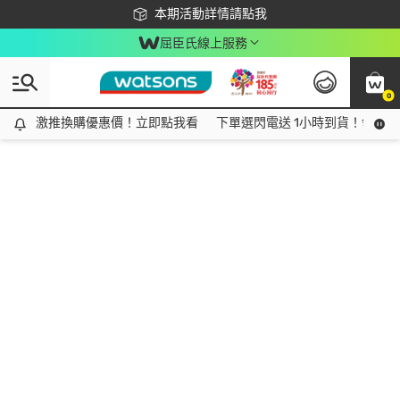
下載app最高回饋$350
本期活動詳情請點我
屈臣氏線上服務
0
激推換購優惠價！立即點我看
激推換購優惠價！立即點我看
下單選閃電送 1小時到貨！領神券