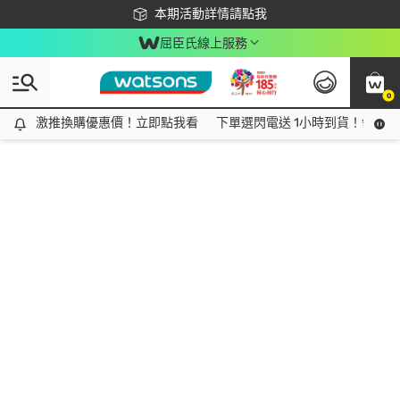
下載app最高回饋$350
本期活動詳情請點我
屈臣氏線上服務
0
激推換購優惠價！立即點我看
激推換購優惠價！立即點我看
下單選閃電送 1小時到貨！領神券